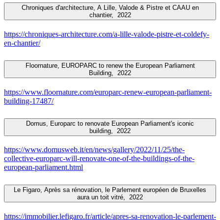
Chroniques d'architecture, A Lille, Valode & Pistre et CAAU en
chantier,
2022
https://chroniques-architecture.com/a-lille-valode-pistre-et-coldefy-
en-chantier/
Floornature, EUROPARC to renew the European Parliament
Building,
2022
https://www.floornature.com/europarc-renew-european-parliament-
building-17487/
Domus, Europarc to renovate European Parliament's iconic
building,
2022
https://www.domusweb.it/en/news/gallery/2022/11/25/the-
collective-europarc-will-renovate-one-of-the-buildings-of-the-
european-parliament.html
Le Figaro, Après sa rénovation, le Parlement européen de Bruxelles
aura un toit vitré,
2022
https://immobilier.lefigaro.fr/article/apres-sa-renovation-le-parlement-