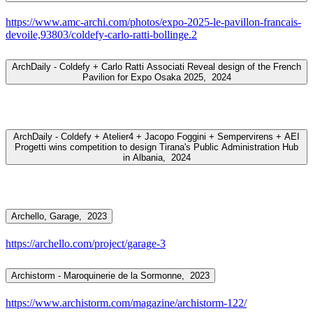
https://www.amc-archi.com/photos/expo-2025-le-pavillon-francais-
devoile,93803/coldefy-carlo-ratti-bollinge.2
ArchDaily - Coldefy + Carlo Ratti Associati Reveal design of the French
Pavilion for Expo Osaka 2025,
2024
ArchDaily - Coldefy + Atelier4 + Jacopo Foggini + Sempervirens + AEI
Progetti wins competition to design Tirana's Public Administration Hub
in Albania,
2024
Archello, Garage,
2023
https://archello.com/project/garage-3
Archistorm - Maroquinerie de la Sormonne,
2023
https://www.archistorm.com/magazine/archistorm-122/