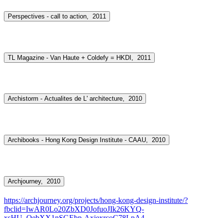
Perspectives - call to action,
2011
TL Magazine - Van Haute + Coldefy = HKDI,
2011
Archistorm - Actualites de L' architecture,
2010
Archibooks - Hong Kong Design Institute - CAAU,
2010
Archjourney,
2010
https://archjourney.org/projects/hong-kong-design-institute/?
fbclid=IwAR0Lo20ZbXD0JofuoJIk26KYQ-
xsHU_QebXX1nSGEbp-AxiexrcoC78LpA4