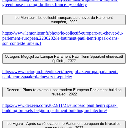
greenhouse-in-rang-du-fliers-france-by-coldefy
Le Moniteur - Le collectif Europarc au chevet du Parlement
européen,
2022
https://www.lemoniteur.fr/photo/le-collectif-europarc-au-chevet-du-
parlement-europeen.2236282/le-batiment-paul-henri-spaak-dans-
son-contexte-urbain.1
Octogon, Megújul az Európai Parlament Paul Henri Spaakról elnevezett
épülete,
2022
https://www.octogon.hu/epiteszet/megujul-az-europa-parlament-
paul-henri-spaakrol-elnevezett-epulete/
Dezeen - Plans to overhaul postmodern European Parliament building
revealed,
2022
https://www.dezeen.com/2022/11/21/europarc-paul-henri-spaak-
building-brussels-belgium-parliment-building-architecture/
Le Figaro - Après sa rénovation, le Parlement européen de Bruxelles
aura un toit vitré,
2022