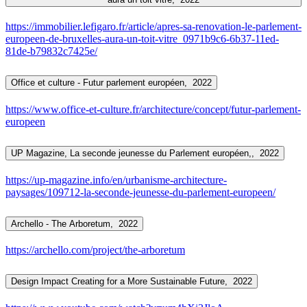
https://immobilier.lefigaro.fr/article/apres-sa-renovation-le-parlement-
europeen-de-bruxelles-aura-un-toit-vitre_0971b9c6-6b37-11ed-
81de-b79832c7425e/
Office et culture - Futur parlement européen,
2022
https://www.office-et-culture.fr/architecture/concept/futur-parlement-
europeen
UP Magazine, La seconde jeunesse du Parlement européen,,
2022
https://up-magazine.info/en/urbanisme-architecture-
paysages/109712-la-seconde-jeunesse-du-parlement-europeen/
Archello - The Arboretum,
2022
https://archello.com/project/the-arboretum
Design Impact Creating for a More Sustainable Future,
2022