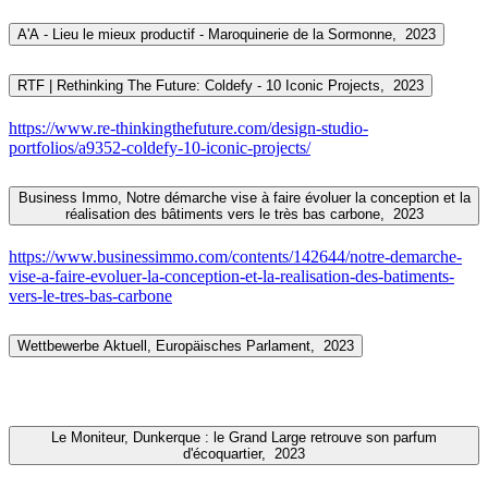
A'A - Lieu le mieux productif - Maroquinerie de la Sormonne,
2023
RTF | Rethinking The Future: Coldefy - 10 Iconic Projects,
2023
https://www.re-thinkingthefuture.com/design-studio-
portfolios/a9352-coldefy-10-iconic-projects/
Business Immo, Notre démarche vise à faire évoluer la conception et la
réalisation des bâtiments vers le très bas carbone,
2023
https://www.businessimmo.com/contents/142644/notre-demarche-
vise-a-faire-evoluer-la-conception-et-la-realisation-des-batiments-
vers-le-tres-bas-carbone
Wettbewerbe Aktuell, Europäisches Parlament,
2023
Le Moniteur, Dunkerque : le Grand Large retrouve son parfum
d'écoquartier,
2023