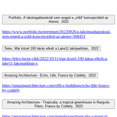
Portfolio, A lakóingatlanoknál sem enged a „zöld” koncepcióból az
Atenor,
2022
https://www.portfolio.hu/premium/20220926/a-lakoingatlanoknal-
sem-enged-a-zold-koncepciobol-az-atenor-568453
Telex, Már közel 100 lakás elkelt a Lake11 lakóparkban,
2022
https://telex.hu/pr-cikk/2022/10/11/mar-kozel-100-lakas-elkelt-a-
lake11-lakoparkban-x
Amazing Architecture - Echo, Lille, France by Coldefy,
2022
https://amazingarchitecture.com/office-buildings/echo-lille-france-
by-coldefy
Amazing Architecture - Tropicalia, a tropical greenhouse in Rang-du-
Fliers, France by Coldefy,
2022
https://amazingarchitecture.com/greenhouse/tropicalia-a-tropical-