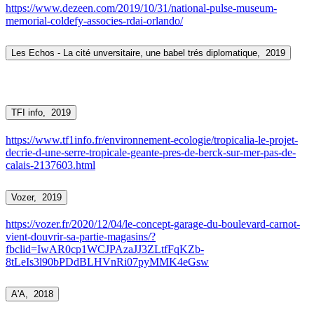
https://www.dezeen.com/2019/10/31/national-pulse-museum-
memorial-coldefy-associes-rdai-orlando/
Les Echos - La cité unversitaire, une babel trés diplomatique,
2019
TFI info,
2019
https://www.tf1info.fr/environnement-ecologie/tropicalia-le-projet-
decrie-d-une-serre-tropicale-geante-pres-de-berck-sur-mer-pas-de-
calais-2137603.html
Vozer,
2019
https://vozer.fr/2020/12/04/le-concept-garage-du-boulevard-carnot-
vient-douvrir-sa-partie-magasins/?
fbclid=IwAR0cp1WCJPAzaJJ3ZLtfFqKZb-
8tLeIs3l90bPDdBLHVnRi07pyMMK4eGsw
A'A,
2018