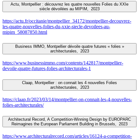
Actu, Montpellier : découvrez les quatre nouvelles Folies du XXIe
siècle dévoilées au MIPIM,
2023
https://actu.fr/occitanie/montpellier_34172/montpellier-decouvrez-
les-quatre-nouvelles-folies-du-xxie-siecle-devoilees-au-
mipim_58087850.html
Business IMMO, Montpellier dévoile quatre futures « folies »
architecturales,
2023
https://www.businessimmo.com/contents/142817/montpellier-
devoile-quatre-futures-folies-architecturales-1
Claap, Montpellier : on connait les 4 nouvelles Folies
architecturales,
2023
https://claap.fr/2023/03/14/montpellier-on-connait-les-4-nouvelles-
folies-architecturales/
Architectural Record, A Competition-Winning Design by EUROPARC
Reimagines the European Parliament Building in Brussels,
2023
https://www.architecturalrecord.com/articles/16124-a-competition-