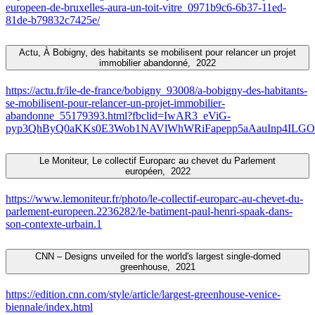
europeen-de-bruxelles-aura-un-toit-vitre_0971b9c6-6b37-11ed-
81de-b79832c7425e/
Actu, À Bobigny, des habitants se mobilisent pour relancer un projet
immobilier abandonné,
2022
https://actu.fr/ile-de-france/bobigny_93008/a-bobigny-des-habitants-
se-mobilisent-pour-relancer-un-projet-immobilier-
abandonne_55179393.html?fbclid=IwAR3_eViG-
pyp3QhByQ0aKKs0E3Wob1NAVlWhWRiFapepp5aAauInp4ILGOo#
Le Moniteur, Le collectif Europarc au chevet du Parlement
européen,
2022
https://www.lemoniteur.fr/photo/le-collectif-europarc-au-chevet-du-
parlement-europeen.2236282/le-batiment-paul-henri-spaak-dans-
son-contexte-urbain.1
CNN – Designs unveiled for the world's largest single-domed
greenhouse,
2021
https://edition.cnn.com/style/article/largest-greenhouse-venice-
biennale/index.html