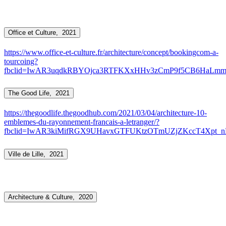
Office et Culture,
2021
https://www.office-et-culture.fr/architecture/concept/bookingcom-a-
tourcoing?
fbclid=IwAR3uqdkRBYOjca3RTFKXxHHv3zCmP9f5CB6HaLm
The Good Life,
2021
https://thegoodlife.thegoodhub.com/2021/03/04/architecture-10-
emblemes-du-rayonnement-francais-a-letranger/?
fbclid=IwAR3kiMifRGX9UHavxGTFUKtzOTmUZjZKccT4Xpt_n
Ville de Lille,
2021
Architecture & Culture,
2020