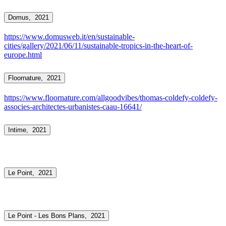
Domus,
2021
https://www.domusweb.it/en/sustainable-
cities/gallery/2021/06/11/sustainable-tropics-in-the-heart-of-
europe.html
Floornature,
2021
https://www.floornature.com/allgoodvibes/thomas-coldefy-coldefy-
associes-architectes-urbanistes-caau-16641/
Intime,
2021
Le Point,
2021
Le Point - Les Bons Plans,
2021