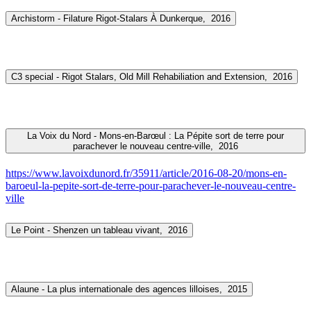
Archistorm - Filature Rigot-Stalars À Dunkerque,
2016
C3 special - Rigot Stalars, Old Mill Rehabiliation and Extension,
2016
La Voix du Nord - Mons-en-Barœul : La Pépite sort de terre pour
parachever le nouveau centre-ville,
2016
https://www.lavoixdunord.fr/35911/article/2016-08-20/mons-en-
baroeul-la-pepite-sort-de-terre-pour-parachever-le-nouveau-centre-
ville
Le Point - Shenzen un tableau vivant,
2016
Alaune - La plus internationale des agences lilloises,
2015