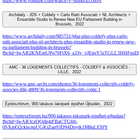
https://www.youtube.com/watch?v=um4hXi3JloA
Archdaily - JDS + Coldefy + Carlo Ratti Associati + NL Architects +
Ensamble Studio to Renew New EU Parliament Building in
Brussels,
2022
https://www.archdaily.com/985721/jdsa-plus-coldefy-plus-carlo-
ratti-associati-plus-nl-architects-plus-ensamble-studio-to-renew-new-
eu-parliament-building-in-brussels?
fbclid=IwAR2KNEmUPo70FtX6_a33y_vJEpsY5sTGLL3HHFq
AMC - 36 LOGEMENTS COLLECTIFS - COLDEFY & ASSOCIÉS -
LILLE,
2022
https://www.amc-archi.com/photos/36-logements-collectifs-coldefy-
associes-lille,4809/36-logements-collectifs-colde.1
Építészfórum, 900 lakásos lakópark épülhet Újbudán,
2022
https://epiteszforum.hu/900-lakasos-lakopark-epulhet-ujbudan?
fbclid=IwAR3czQOdp4iFBaCTGfrb-
0SXmO2ckncnqUGKiZap93D94Dpytk1M8uLE9JY