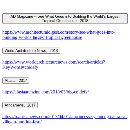
AD Magazine – See What Goes into Building the World’s Largest
Tropical Greenhouse,
2018
https://www.architecturaldigest.com/story/see-what-goes-into-
building-worlds-largest-tropical-greenhouse
World Architecture News,
2018
https://www.worldarchitecturenews.com/search/articles?
KeyWords=coldefy
Afasia,
2017
https://afasiaarchzine.com/2018/03/big-coldefy/
AfricaNews,
2017
https://fr.africanews.com/2017/04/01/la-princesse-yennenga-aura-sa-
ville-au-burkina-faso/