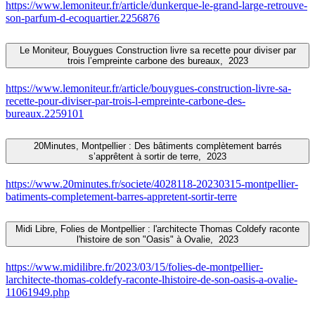
https://www.lemoniteur.fr/article/dunkerque-le-grand-large-retrouve-
son-parfum-d-ecoquartier.2256876
Le Moniteur, Bouygues Construction livre sa recette pour diviser par
trois l’empreinte carbone des bureaux,
2023
https://www.lemoniteur.fr/article/bouygues-construction-livre-sa-
recette-pour-diviser-par-trois-l-empreinte-carbone-des-
bureaux.2259101
20Minutes, Montpellier : Des bâtiments complètement barrés
s’apprêtent à sortir de terre,
2023
https://www.20minutes.fr/societe/4028118-20230315-montpellier-
batiments-completement-barres-appretent-sortir-terre
Midi Libre, Folies de Montpellier : l'architecte Thomas Coldefy raconte
l'histoire de son "Oasis" à Ovalie,
2023
https://www.midilibre.fr/2023/03/15/folies-de-montpellier-
larchitecte-thomas-coldefy-raconte-lhistoire-de-son-oasis-a-ovalie-
11061949.php