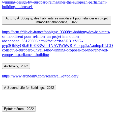
winning-design-by-europarc-reimagines-the-european-parliament-
building-in-brussels
Actu.fr, À Bobigny, des habitants se mobilisent pour relancer un projet
immobilier abandonné,
2022
https://actu.fr/ile-de-france/bobigny_93008/a-bobigny-des-habitants-
se-mobilisent-pour-relancer-un-projet-immobilier-
abandonne_55179393.html?fbclid=IwAR3_eViG-
pyp3QhByQ0aKKs0E3Wob1NAVlWhWRiFapepp5aAauInp4ILGOo#lamk
collective-europarc-unveils-the-winning-proposal-for-the-renewed-
european-parliament-building
ArchDaily,
2022
https://www.archdaily.com/search/all?q=coldefy
A Second Life for Buildings,
2022
Építészfórum,
2022