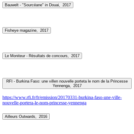
Bauwelt - "Sourcéane" in Douai,
2017
Fisheye magazine,
2017
Le Moniteur - Résultats de concours,
2017
RFI - Burkina Faso: une villen nouvelle porteta le nom de la Princesse
Yennenga,
2017
https://www.rfi.fr/fr/emission/20170331-burkina-faso-une-ville-
nouvelle-portera-le-nom-princesse-yennenga
Ailleurs Outwards,
2016