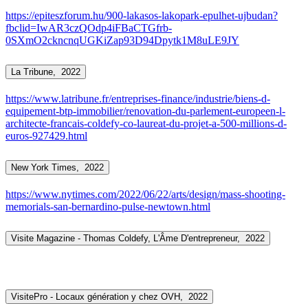
https://epiteszforum.hu/900-lakasos-lakopark-epulhet-ujbudan?
fbclid=IwAR3czQOdp4iFBaCTGfrb-
0SXmO2ckncnqUGKiZap93D94Dpytk1M8uLE9JY
La Tribune,
2022
https://www.latribune.fr/entreprises-finance/industrie/biens-d-
equipement-btp-immobilier/renovation-du-parlement-europeen-l-
architecte-francais-coldefy-co-laureat-du-projet-a-500-millions-d-
euros-927429.html
New York Times,
2022
https://www.nytimes.com/2022/06/22/arts/design/mass-shooting-
memorials-san-bernardino-pulse-newtown.html
Visite Magazine - Thomas Coldefy, L'Âme D'entrepreneur,
2022
VisitePro - Locaux génération y chez OVH,
2022