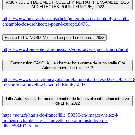
AMC - JULIEN DE SMEDT, COLDEFY, NL, RATTI, ENSAMBLE, DES
ARCHITECTES POUR L'EUROPE,
2022
https://www.amc-archi.com/article/julien-de-smedt-coldefy-nl-ratti-
ensamble-des-architectes-pour-l-europe,84961
France BLEU NORD, Voici le lien pour la réécoute,
2022
https://www.francebleu.fr/emissions/vous-savez-quoi-fb-nord/nord
Construction CAYOLA, Le chantier hors-norme de la nouvelle Cité
Administrative de Lille,
2022
https://www.constructioncayola.com/batiment/article/2022/12/05/1418
horsnorme-nouvelle-cite-administrative-lille
Lille Actu, Visitez l'immense chantier de la nouvelle cité administrative
de Lille,
2022
https://actu.fr/hauts-de-france/lille_59350/en-images-visitez-l-
immense-chantier-de-la-nouvelle-cite-administrative-de-
lille_55649925.html