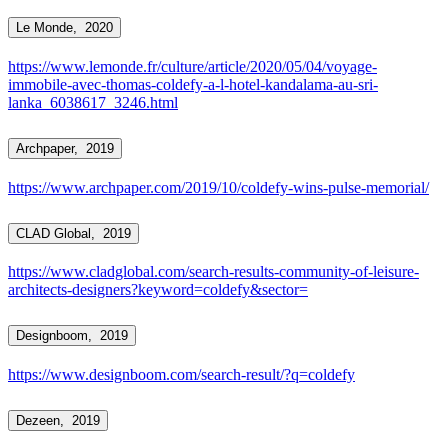
Le Monde,
2020
https://www.lemonde.fr/culture/article/2020/05/04/voyage-
immobile-avec-thomas-coldefy-a-l-hotel-kandalama-au-sri-
lanka_6038617_3246.html
Archpaper,
2019
https://www.archpaper.com/2019/10/coldefy-wins-pulse-memorial/
CLAD Global,
2019
https://www.cladglobal.com/search-results-community-of-leisure-
architects-designers?keyword=coldefy&sector=
Designboom,
2019
https://www.designboom.com/search-result/?q=coldefy
Dezeen,
2019