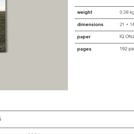
weight
0,38 k
dimensions
21 × 1
IQ Ofs
paper
192 p
pages
5