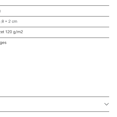
g
4,8 × 2 cm
zet 120 g/m2
ages