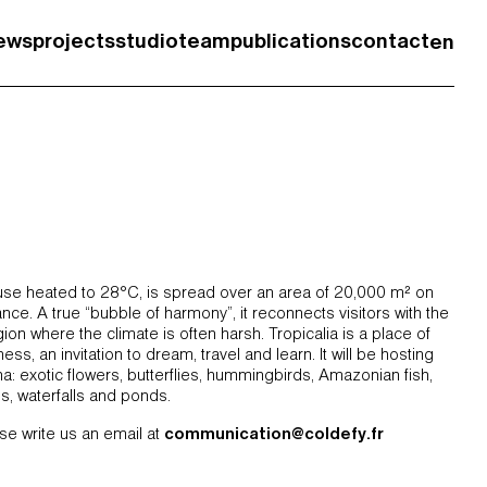
ews
projects
studio
team
publications
contact
en
fr
ouse heated to 28°C, is spread over an area of ​​20,000 m² on
nce. A true “bubble of harmony”, it reconnects visitors with the
ion where the climate is often harsh. Tropicalia is a place of
s, an invitation to dream, travel and learn. It will be hosting
na: exotic flowers, butterflies, hummingbirds, Amazonian fish,
s, waterfalls and ponds.
ase write us an email at
communication@coldefy.fr