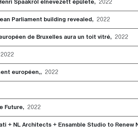
Henri Spaakról elnevezett épülete,
2022
ean Parliament building revealed,
2022
 européen de Bruxelles aura un toit vitré,
2022
,
2022
ment européen,,
2022
le Future,
2022
iati + NL Architects + Ensamble Studio to Renew 