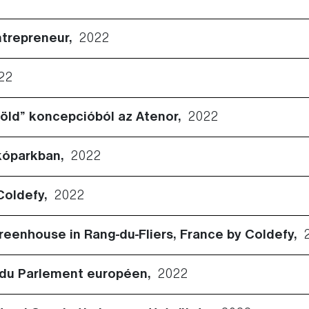
ntrepreneur,
2022
22
zöld” koncepcióból az Atenor,
2022
akóparkban,
2022
 Coldefy,
2022
 greenhouse in Rang-du-Fliers, France by Coldefy,
et du Parlement européen,
2022