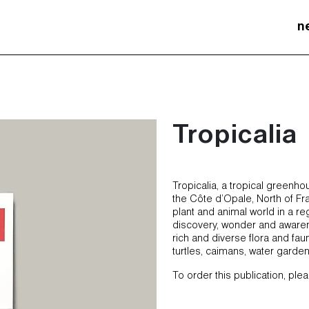
n
Tropicalia
Tropicalia, a tropical greenh
the Côte d’Opale, North of Fra
plant and animal world in a reg
discovery, wonder and awarenes
rich and diverse flora and fau
turtles, caimans, water garden
To order this publication, ple